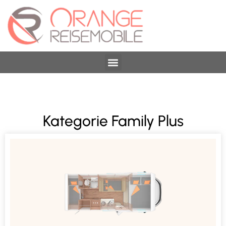
Kategorie Family Plus
Technische Daten
Fiat 2,2 l Multijet 140, Euro 6d-Final (103 kW /
140 PS)
Bettmaße Alkoven: 210 cm x 140 cm
Bettmaße Bug: 184 cm x 100 cm
Bettmaße Heck: 211 cm x 74 cm / 194 cm x 76