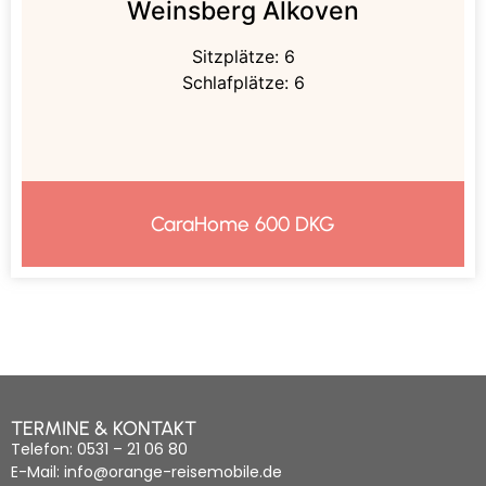
Weinsberg Alkoven
cm
Gesamtlänge: 645 cm
Sitzplätze: 6
Gesamtbreite: 230 cm
Schlafplätze: 6
Gesamthöhe: 320 cm
Innenhöhe/Innenbreite: 200 cm/216 cm
Zuladung: ca.600 kg
Klicken zur Bildergalerie ->
CaraHome 600 DKG
TERMINE & KONTAKT
Telefon: 0531 – 21 06 80
E-Mail: info@orange-reisemobile.de