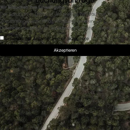
Buchungsanfrage
Wir brauchen Ihre Einwilligung
Der Schutz Ihrer Daten ist uns wichtig. Wir brauchen Ihre
Zustimmung. Dieser Inhalt wird durch unseren
Datenbankdienstleister unbekannter Anbieter bereitgestellt
unbekannter Anbieter immer akzeptiere
Akzeptieren